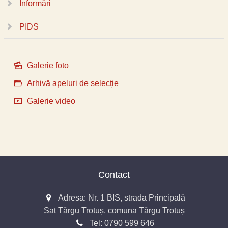
Informări
PIDS
Galerie foto
Arhivă apeluri de selecție
Galerie video
Contact
Adresa: Nr. 1 BIS, strada Principală
Sat Târgu Trotuș, comuna Târgu Trotuș
Tel:
0790 599 646