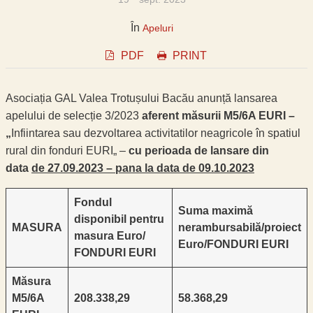
În
Apeluri
PDF
PRINT
Asociația GAL Valea Trotușului Bacău anunță lansarea
apelului de selecție 3/2023
aferent măsurii M5/6A EURI –
„
Infiintarea sau dezvoltarea activitatilor neagricole în spatiul
rural din fonduri EURI„ –
cu perioada de lansare din
data
de 27.09.2023 – pana la data de 09.10.2023
Fondul
Suma maximă
disponibil pentru
MASURA
nerambursabilă/proiect
masura
Euro/
Euro/FONDURI EURI
FONDURI EURI
Măsura
M5/6A
208.338,29
58.368,29