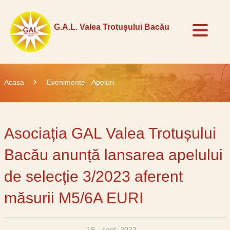
G.A.L. Valea
Trotușului Bacău
Acasa
Evenimente
Apeluri
Asociația GAL Valea Trotușului
Bacău anunță lansarea apelului
de selecție 3/2023 aferent
măsurii M5/6A EURI
19
sept. 2023